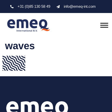
+31 (0)85 130 58 49
info@emeq-int.com
waves