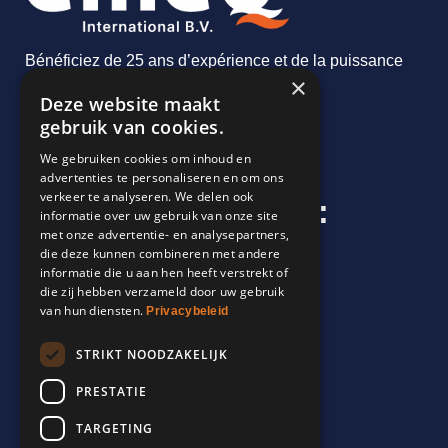
Bénéficiez de 25 ans d’expérience et de la puissance
×
de la qualité
Deze website maakt
gebruik van cookies.
Contact
We gebruiken cookies om inhoud en
advertenties te personaliseren en om ons
verkeer te analyseren. We delen ook
Liens rapides vers :
informatie over uw gebruik van onze site
met onze advertentie- en analysepartners,
Forgeage
die deze kunnen combineren met andere
Fonte
informatie die u aan hen heeft verstrekt of
Constructions soudées
die zij hebben verzameld door uw gebruik
van hun diensten.
Solutions d’ancrage
Privacybeleid
Contact
STRIKT NOODZAKELIJK
Contact:
PRESTATIE
Emeq International B.V.
TARGETING